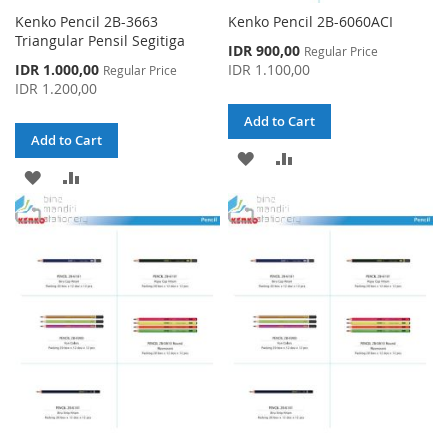
Kenko Pencil 2B-3663
Kenko Pencil 2B-6060ACI
Triangular Pensil Segitiga
Special
IDR 900,00
Regular Price
Price
Special
IDR 1.000,00
IDR 1.100,00
Regular Price
Price
IDR 1.200,00
Add to Cart
Add to Cart
ADD
ADD
ADD
ADD
TO
TO
TO
TO
WISH
COMPARE
WISH
COMPARE
LIST
LIST