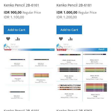
Kenko Pencil 2B-6161
Kenko Pencil 2B-6181
Special
Special
IDR 900,00
IDR 1.000,00
Regular Price
Regular Price
Price
Price
IDR 1.100,00
IDR 1.200,00
Add to Cart
Add to Cart
ADD
ADD
ADD
ADD
TO
TO
TO
TO
WISH
COMPARE
WISH
COMPARE
LIST
LIST
Kenko Pencil 2B-6191
Kenko Pencil 2B-6363