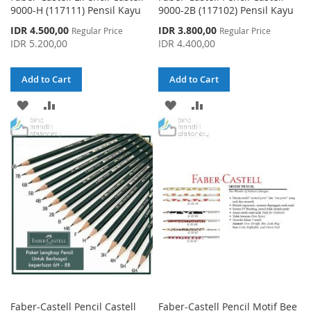
9000-H (117111) Pensil Kayu
9000-2B (117102) Pensil Kayu
Special
Special
IDR 4.500,00
IDR 3.800,00
Regular Price
Regular Price
Price
Price
IDR 5.200,00
IDR 4.400,00
Add to Cart
Add to Cart
ADD
ADD
ADD
ADD
TO
TO
TO
TO
WISH
COMPARE
WISH
COMPARE
LIST
LIST
Faber-Castell Pencil Castell
Faber-Castell Pencil Motif Bee