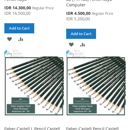
Computer
Special
IDR 14.300,00
Regular Price
Price
Special
IDR 16.500,00
IDR 4.500,00
Regular Price
Price
IDR 5.200,00
Add to Cart
Add to Cart
ADD
ADD
ADD
ADD
TO
TO
TO
TO
WISH
COMPARE
WISH
COMPARE
LIST
LIST
Faber-Castell L.Pencil Castell
Faber-Castell Pencil Castell