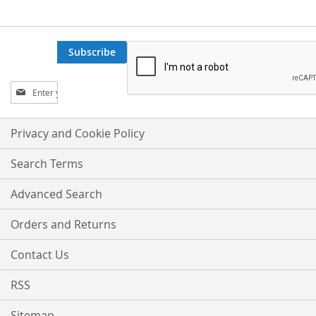
Subscribe
Sign
Up
for
Our
Privacy and Cookie Policy
Newsletter:
Search Terms
Advanced Search
Orders and Returns
Contact Us
RSS
Sitemap