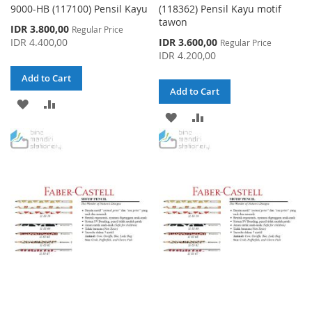
9000-HB (117100) Pensil Kayu
(118362) Pensil Kayu motif
tawon
Special
IDR 3.800,00
Regular Price
Price
Special
IDR 4.400,00
IDR 3.600,00
Regular Price
Price
IDR 4.200,00
Add to Cart
Add to Cart
ADD
ADD
ADD
ADD
TO
TO
TO
TO
WISH
COMPARE
WISH
COMPARE
LIST
LIST