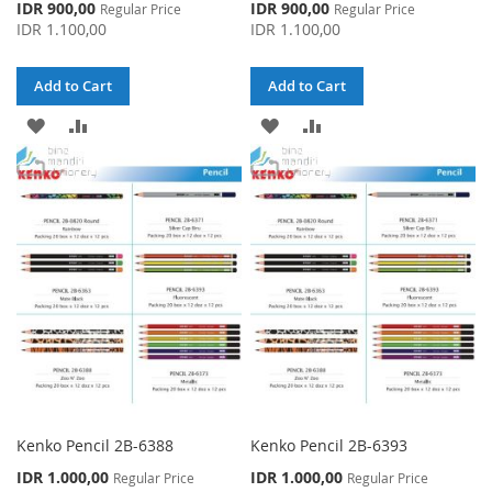
Special
Special
IDR 900,00
IDR 900,00
Regular Price
Regular Price
Price
Price
IDR 1.100,00
IDR 1.100,00
Add to Cart
Add to Cart
ADD
ADD
ADD
ADD
TO
TO
TO
TO
WISH
COMPARE
WISH
COMPARE
LIST
LIST
Kenko Pencil 2B-6388
Kenko Pencil 2B-6393
Special
Special
IDR 1.000,00
IDR 1.000,00
Regular Price
Regular Price
Price
Price