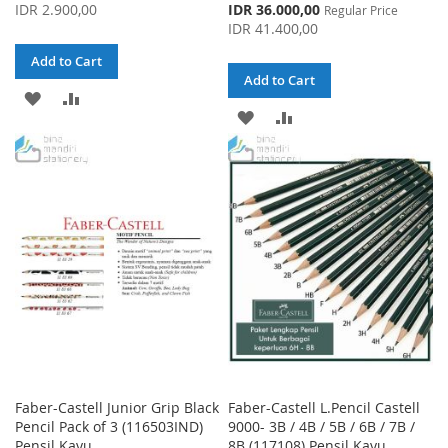
Price
Special
IDR 2.900,00
IDR 36.000,00
Regular Price
Price
IDR 41.400,00
Add to Cart
Add to Cart
ADD
ADD
ADD
ADD
TO
TO
TO
TO
WISH
COMPARE
WISH
COMPARE
LIST
LIST
Faber-Castell Junior Grip Black
Faber-Castell L.Pencil Castell
Pencil Pack of 3 (116503IND)
9000- 3B / 4B / 5B / 6B / 7B /
Pensil Kayu
8B (117108) Pensil Kayu