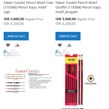
Faber-Castell Pencil Motif Cow
Faber-Castell Pencil Motif
(118366) Pensil Kayu motif
Giraffe (118368) Pensil Kayu
sapi
motif jerapah
Special
Special
IDR 3.600,00
IDR 3.600,00
Regular Price
Regular Price
Price
Price
IDR 4.200,00
IDR 4.200,00
Add to Cart
Add to Cart
ADD
ADD
ADD
ADD
TO
TO
TO
TO
WISH
COMPARE
WISH
COMPARE
LIST
LIST