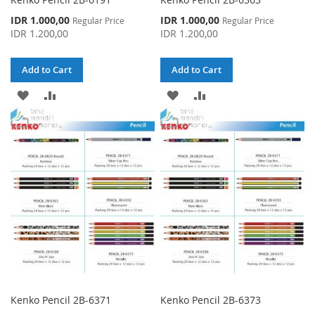
Special
Special
IDR 1.000,00
IDR 1.000,00
Regular Price
Regular Price
Price
Price
IDR 1.200,00
IDR 1.200,00
Add to Cart
Add to Cart
ADD
ADD
ADD
ADD
TO
TO
TO
TO
WISH
COMPARE
WISH
COMPARE
LIST
LIST
Kenko Pencil 2B-6371
Kenko Pencil 2B-6373