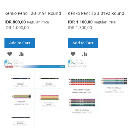
Kenko Pencil 2B-0191 Round
Kenko Pencil 2B-0192 Round
Special
Special
IDR 800,00
IDR 1.100,00
Regular Price
Regular Price
Price
Price
IDR 1.000,00
IDR 1.300,00
Add to Cart
Add to Cart
ADD
ADD
ADD
ADD
TO
TO
TO
TO
WISH
COMPARE
WISH
COMPARE
LIST
LIST