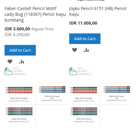
Faber-Castell Pencil Motif
Joyko Pencil 6151 (HB) Pensil
Lady Bug (118367) Pensil Kayu
Kayu
kumbang
IDR 11.000,00
Special
IDR 3.600,00
Regular Price
Price
IDR 4.200,00
Add to Cart
ADD
ADD
Add to Cart
TO
TO
ADD
ADD
WISH
COMPARE
TO
TO
LIST
WISH
COMPARE
LIST