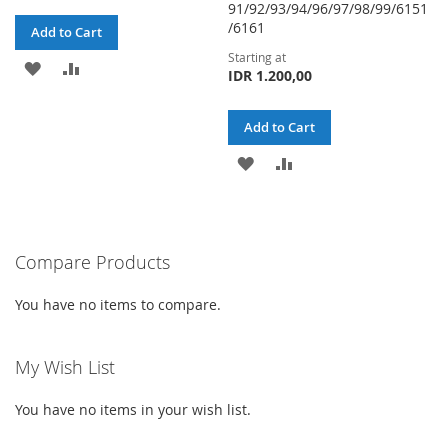
91/92/93/94/96/97/98/99/6151
/6161
Add to Cart
Starting at
ADD
ADD
IDR 1.200,00
TO
TO
Add to Cart
WISH
COMPARE
ADD
ADD
LIST
TO
TO
WISH
COMPARE
Compare Products
LIST
You have no items to compare.
My Wish List
You have no items in your wish list.