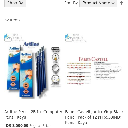
Se
Sort By
Shop By
De
Di
32
Items
Artline Pencil 2B for Computer
Faber-Castell Junior Grip Black
Pensil Kayu
Pencil Pack of 12 (116533IND)
Pensil Kayu
Special
IDR 2.500,00
Regular Price