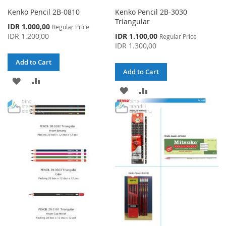
Kenko Pencil 2B-0810
Kenko Pencil 2B-3030
Triangular
Special
IDR 1.000,00
Regular Price
Price
Special
IDR 1.200,00
IDR 1.100,00
Regular Price
Price
IDR 1.300,00
Add to Cart
Add to Cart
ADD
ADD
ADD
ADD
TO
TO
TO
TO
WISH
COMPARE
WISH
COMPARE
LIST
LIST