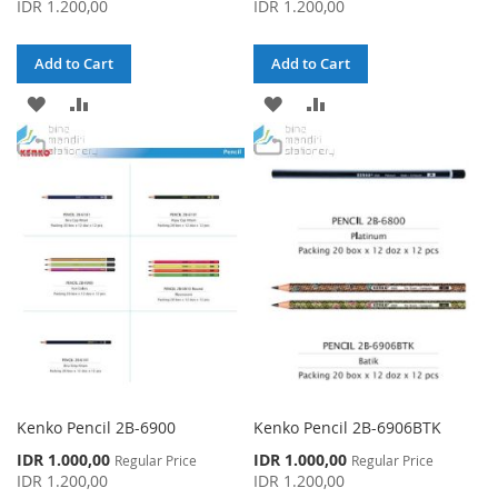
IDR 1.200,00
IDR 1.200,00
Add to Cart
Add to Cart
ADD
ADD
ADD
ADD
TO
TO
TO
TO
WISH
COMPARE
WISH
COMPARE
LIST
LIST
Kenko Pencil 2B-6900
Kenko Pencil 2B-6906BTK
Special
Special
IDR 1.000,00
IDR 1.000,00
Regular Price
Regular Price
Price
Price
IDR 1.200,00
IDR 1.200,00