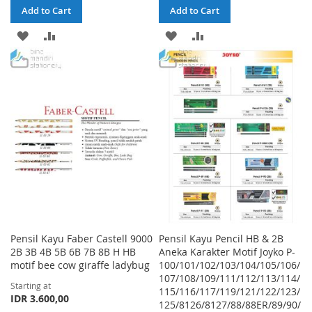
Add to Cart
Add to Cart
ADD
ADD
ADD
ADD
TO
TO
TO
TO
WISH
COMPARE
WISH
COMPARE
LIST
LIST
Pensil Kayu Faber Castell 9000
Pensil Kayu Pencil HB & 2B
2B 3B 4B 5B 6B 7B 8B H HB
Aneka Karakter Motif Joyko P-
motif bee cow giraffe ladybug
100/101/102/103/104/105/106/
107/108/109/111/112/113/114/
Starting at
115/116/117/119/121/122/123/
IDR 3.600,00
125/8126/8127/88/88ER/89/90/