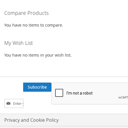
Compare Products
You have no items to compare.
My Wish List
You have no items in your wish list.
Subscribe
Sign
Up
for
Our
Privacy and Cookie Policy
Newsletter: