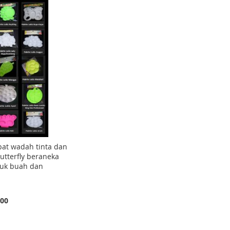
pat wadah tinta dan
Butterfly beraneka
tuk buah dan
,00