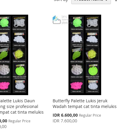
Descen
Directi
Palette Lukis Daun
Butterfly Palette Lukis Jeruk
ng size profesional
Wadah tempat cat tinta melukis
pat cat tinta melukis
Special
IDR 6.600,00
Regular Price
Price
0,00
IDR 7.600,00
Regular Price
0,00