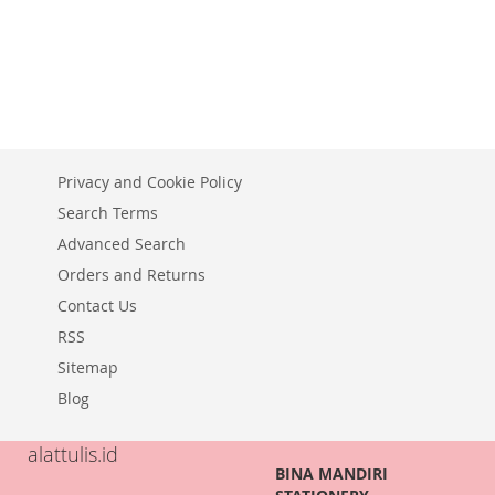
TO
ADD
ADD
ADD
WISH
TO
TO
ADD
TO
ADD
LIST
COMPARE
WISH
TO
WISH
TO
LIST
COMPARE
LIST
COMPARE
Privacy and Cookie Policy
Search Terms
Advanced Search
Orders and Returns
Contact Us
RSS
Sitemap
Blog
alattulis.id
BINA MANDIRI