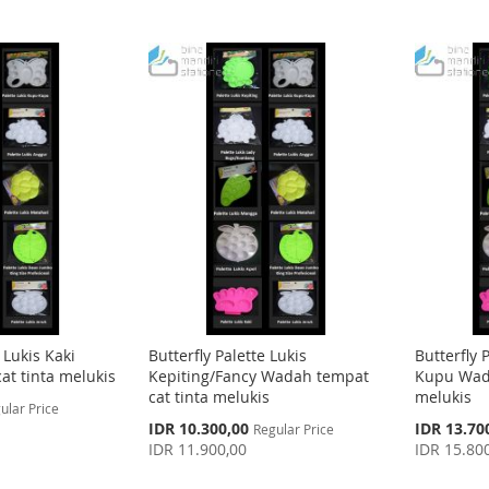
 Lukis Kaki
Butterfly Palette Lukis
Butterfly 
t tinta melukis
Kepiting/Fancy Wadah tempat
Kupu Wada
cat tinta melukis
melukis
ular Price
Special
Special
IDR 10.300,00
IDR 13.70
Regular Price
Price
Price
IDR 11.900,00
IDR 15.80