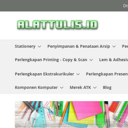
Skip
Di
to
Content
Stationery
Penyimpanan & Penataan Arsip
Pe
Perlengkapan Printing - Copy & Scan
Lem & Adhesi
Perlengkapan Ekstrakurikuler
Perlengkapan Presen
Komponen Komputer
Merek ATK
Blog