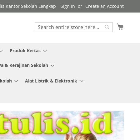
ulis Kantor Sekolah Lengkap
Sign In
Create an Account
My Cart
Search
Search
Produk Kertas
ya & Kerajinan Sekolah
ekolah
Alat Listrik & Elektronik