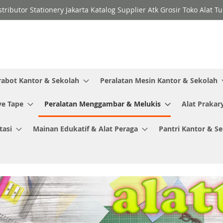
stributor Stationery Jakarta Katalog Supplier Atk Grosir Toko Alat T
rabot Kantor & Sekolah
Peralatan Mesin Kantor & Sekolah
ve Tape
Peralatan Menggambar & Melukis
Alat Prakar
tasi
Mainan Edukatif & Alat Peraga
Pantri Kantor & S