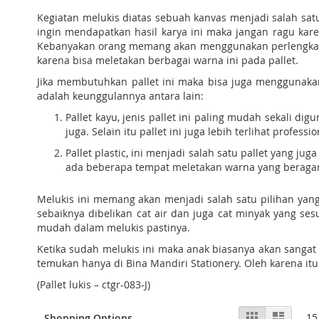
Kegiatan melukis diatas sebuah kanvas menjadi salah sat
ingin mendapatkan hasil karya ini maka jangan ragu kar
Kebanyakan orang memang akan menggunakan perlengkapan 
karena bisa meletakan berbagai warna ini pada pallet.
Jika membutuhkan pallet ini maka bisa juga menggunakan 
adalah keunggulannya antara lain:
Pallet kayu, jenis pallet ini paling mudah sekali
juga. Selain itu pallet ini juga lebih terlihat profes
Pallet plastic, ini menjadi salah satu pallet yang j
ada beberapa tempat meletakan warna yang beragam
Melukis ini memang akan menjadi salah satu pilihan yang
sebaiknya dibelikan cat air dan juga cat minyak yang se
mudah dalam melukis pastinya.
Ketika sudah melukis ini maka anak biasanya akan sangat m
temukan hanya di Bina Mandiri Stationery. Oleh karena it
(Pallet lukis – ctgr-083-J)
View
Grid
List
15
Shopping Options