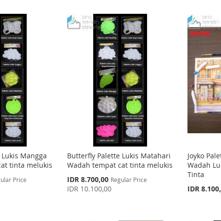
te Lukis Mangga
Butterfly Palette Lukis Matahari
Joyko Pale
t tinta melukis
Wadah tempat cat tinta melukis
Wadah Luk
Tinta
Special
IDR 8.700,00
ular Price
Regular Price
Price
IDR 10.100,00
IDR 8.100