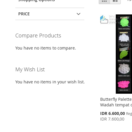
as
PRICE
Compare Products
You have no items to compare.
My Wish List
You have no items in your wish list.
Butterfly Palett
Wadah tempat ca
Special
IDR 6.600,00
Reg
Price
IDR 7.600,00
Add to Cart
Add to Cart
Add to Cart