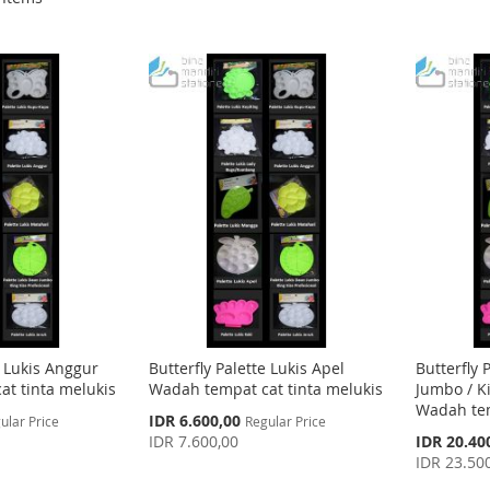
e Lukis Anggur
Butterfly Palette Lukis Apel
Butterfly 
t tinta melukis
Wadah tempat cat tinta melukis
Jumbo / Ki
Wadah tem
Special
IDR 6.600,00
ular Price
Regular Price
Price
Special
IDR 7.600,00
IDR 20.40
Price
IDR 23.50