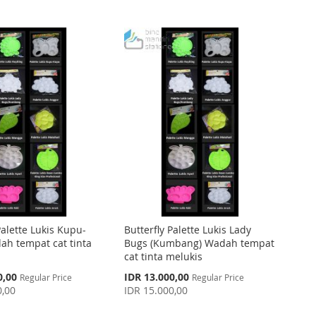
Palette Lukis Kupu-
Butterfly Palette Lukis Lady
h tempat cat tinta
Bugs (Kumbang) Wadah tempat
cat tinta melukis
Special
0,00
IDR 13.000,00
Regular Price
Regular Price
Price
0,00
IDR 15.000,00