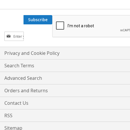
Subscribe
Sign
Up
for
Our
Privacy and Cookie Policy
Newsletter:
Search Terms
Advanced Search
Orders and Returns
Contact Us
RSS
Sitemap