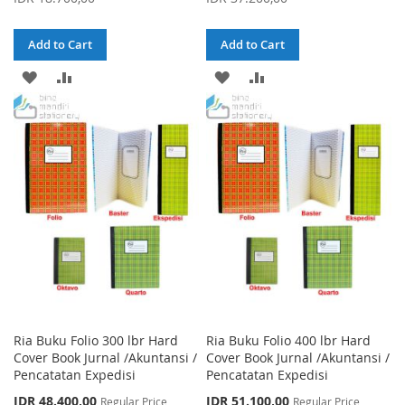
Add to Cart
Add to Cart
ADD
ADD
ADD
ADD
TO
TO
TO
TO
WISH
COMPARE
WISH
COMPARE
LIST
LIST
Ria Buku Folio 300 lbr Hard
Ria Buku Folio 400 lbr Hard
Cover Book Jurnal /Akuntansi /
Cover Book Jurnal /Akuntansi /
Pencatatan Expedisi
Pencatatan Expedisi
Special
Special
IDR 48.400,00
IDR 51.100,00
Regular Price
Regular Price