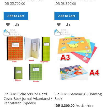
Price
Price
IDR 55.700,00
IDR 58.800,00
Add to Cart
Add to Cart
ADD
ADD
ADD
ADD
TO
TO
TO
TO
WISH
COMPARE
WISH
COMPARE
LIST
LIST
Ria Buku Folio 500 lbr Hard
Ria Buku Gambar A3 Drawing
Cover Book Jurnal /Akuntansi /
Book
Pencatatan Expedisi
Special
IDR 8.300,00
Regular Price