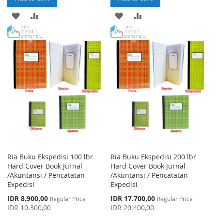
ADD
ADD
ADD
ADD
TO
TO
TO
TO
WISH
COMPARE
WISH
COMPARE
LIST
LIST
Ria Buku Ekspedisi 100 lbr
Ria Buku Ekspedisi 200 lbr
Hard Cover Book Jurnal
Hard Cover Book Jurnal
/Akuntansi / Pencatatan
/Akuntansi / Pencatatan
Expedisi
Expedisi
Special
Special
IDR 8.900,00
IDR 17.700,00
Regular Price
Regular Price
Price
Price
IDR 10.300,00
IDR 20.400,00