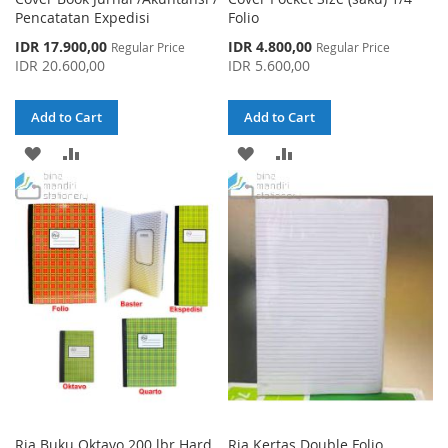
Pencatatan Expedisi
Folio
Special
Special
IDR 17.900,00
IDR 4.800,00
Regular Price
Regular Price
Price
Price
IDR 20.600,00
IDR 5.600,00
Add to Cart
Add to Cart
ADD
ADD
ADD
ADD
TO
TO
TO
TO
WISH
COMPARE
WISH
COMPARE
LIST
LIST
Ria Buku Oktavo 200 lbr Hard
Ria Kertas Double Folio