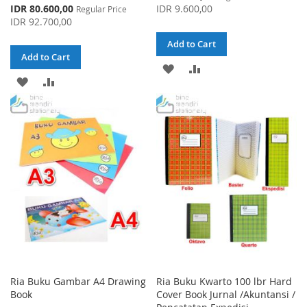
Price
Special
IDR 80.600,00
IDR 9.600,00
Regular Price
Price
IDR 92.700,00
Add to Cart
Add to Cart
ADD
ADD
ADD
ADD
TO
TO
TO
TO
WISH
COMPARE
WISH
COMPARE
LIST
LIST
Ria Buku Gambar A4 Drawing
Ria Buku Kwarto 100 lbr Hard
Book
Cover Book Jurnal /Akuntansi /