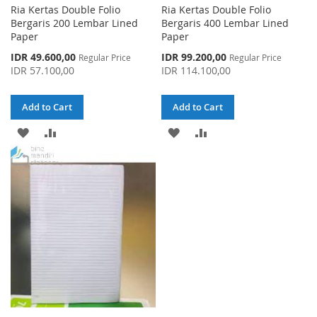
Ria Kertas Double Folio
Ria Kertas Double Folio
Bergaris 200 Lembar Lined
Bergaris 400 Lembar Lined
Paper
Paper
Special
Special
IDR 49.600,00
IDR 99.200,00
Regular Price
Regular Price
Price
Price
IDR 57.100,00
IDR 114.100,00
Add to Cart
Add to Cart
ADD
ADD
ADD
ADD
TO
TO
TO
TO
WISH
COMPARE
WISH
COMPARE
LIST
LIST