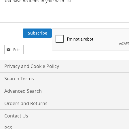
You have no items in your wish list.
Subscribe
Sign
Up
for
Our
Privacy and Cookie Policy
Newsletter:
Search Terms
Advanced Search
Orders and Returns
Contact Us
RSS