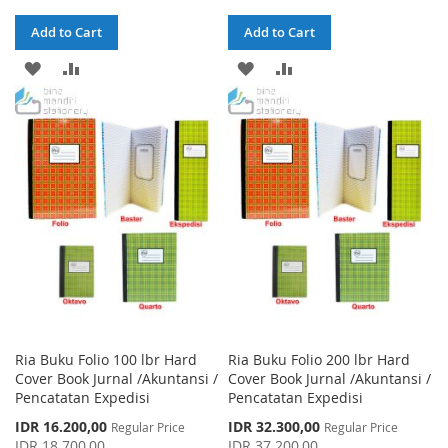
Add to Cart
Add to Cart
ADD
ADD
ADD
ADD
TO
TO
TO
TO
WISH
COMPARE
WISH
COMPARE
LIST
LIST
Ria Buku Folio 100 lbr Hard
Ria Buku Folio 200 lbr Hard
Cover Book Jurnal /Akuntansi /
Cover Book Jurnal /Akuntansi /
Pencatatan Expedisi
Pencatatan Expedisi
Special
Special
IDR 16.200,00
IDR 32.300,00
Regular Price
Regular Price
Price
Price
IDR 18.700,00
IDR 37.200,00