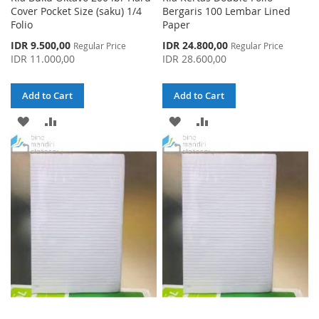
Cover Pocket Size (saku) 1/4
Bergaris 100 Lembar Lined
Folio
Paper
Special
Special
IDR 9.500,00
IDR 24.800,00
Regular Price
Regular Price
Price
Price
IDR 11.000,00
IDR 28.600,00
Add to Cart
Add to Cart
ADD
ADD
ADD
ADD
TO
TO
TO
TO
WISH
COMPARE
WISH
COMPARE
LIST
LIST