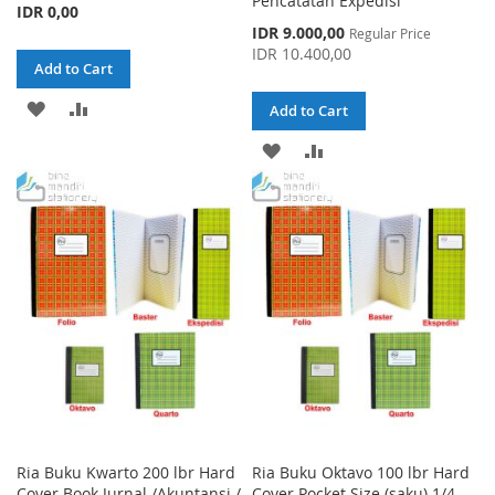
Pencatatan Expedisi
IDR 0,00
Special
IDR 9.000,00
Regular Price
Price
IDR 10.400,00
Add to Cart
ADD
ADD
Add to Cart
TO
TO
ADD
ADD
WISH
COMPARE
TO
TO
LIST
WISH
COMPARE
LIST
Ria Buku Kwarto 200 lbr Hard
Ria Buku Oktavo 100 lbr Hard
Cover Book Jurnal /Akuntansi /
Cover Pocket Size (saku) 1/4