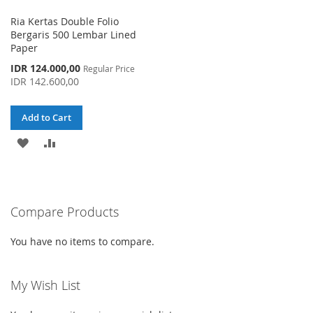
Ria Kertas Double Folio
Bergaris 500 Lembar Lined
Paper
Special
IDR 124.000,00
Regular Price
Price
IDR 142.600,00
Add to Cart
ADD
ADD
TO
TO
WISH
COMPARE
Compare Products
LIST
You have no items to compare.
My Wish List