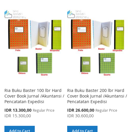
Ria Buku Baster 100 lbr Hard
Ria Buku Baster 200 lbr Hard
Cover Book Jurnal /Akuntansi /
Cover Book Jurnal /Akuntansi /
Pencatatan Expedisi
Pencatatan Expedisi
Special
Special
IDR 13.300,00
IDR 26.600,00
Regular Price
Regular Price
Price
Price
IDR 15.300,00
IDR 30.600,00
Add to Cart
Add to Cart